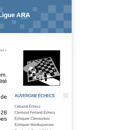
 Ligue ARA
es »
um.
été
AUVERGNE ÉCHECS
 de
Cébazat Échecs
 28
Clermont-Ferrand Échecs
pes
Échiquier Clermontois
Échiquier Montluçonnais