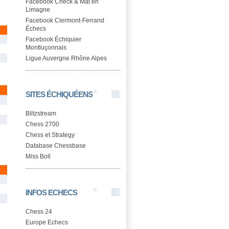
Facebook Check & Mat en
Limagne
Facebook Clermont-Ferrand
Échecs
Facebook Échiquier
Montluçonnais
Ligue Auvergne Rhône Alpes
SITES ÉCHIQUÉENS
Blitzstream
Chess 2700
Chess et Strategy
Database Chessbase
Miss Boll
INFOS ECHECS
Chess 24
Europe Echecs