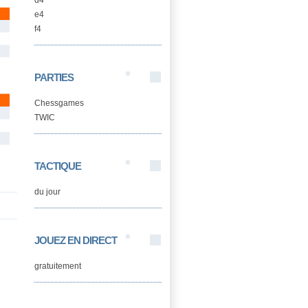
d4
e4
f4
PARTIES
Chessgames
TWIC
TACTIQUE
du jour
JOUEZ EN DIRECT
gratuitement