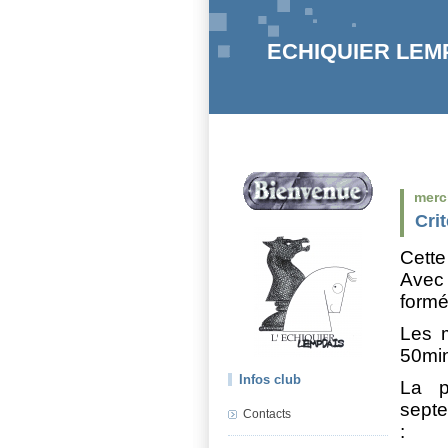
ECHIQUIER LEMPD
merc
Cri
Cette
Avec
formé
Les m
50min
Infos club
La p
septe
Contacts
: