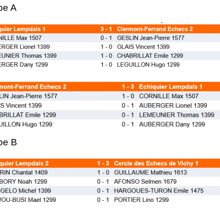
pe A
pe B