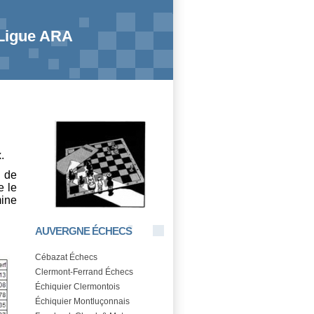
 Ligue ARA
.
 de
 le
mine
AUVERGNE ÉCHECS
Cébazat Échecs
Clermont-Ferrand Échecs
Échiquier Clermontois
Échiquier Montluçonnais