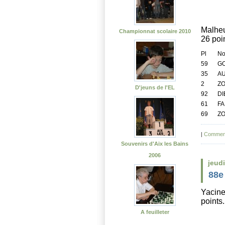
Malheu
Championnat scolaire 2010
26 poi
Pl
N
59
GO
35
AU
2
ZO
D'jeuns de l'EL
92
DI
61
FA
69
ZO
|
Comment
Souvenirs d'Aix les Bains
2006
jeudi
88e
Yacine 
points.
A feuilleter