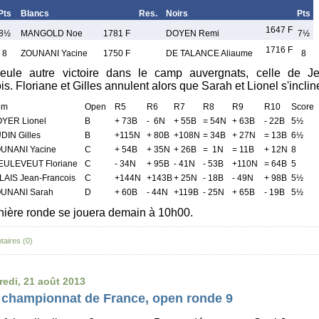
Pts
Blancs
Res.
Noirs
Pts
1647 F
8½
MANGOLD Noe
1781 F
DOYEN Remi
7½
1716 F
8
ZOUNANI Yacine
1750 F
DE TALANCE Aliaume
8
eule autre victoire dans le camp auvergnats, celle de Je
s. Floriane et Gilles annulent alors que Sarah et Lionel s'inclin
om
Open
R5
R6
R7
R8
R9
R10
Score
YER Lionel
B
+ 73B
- 6N
+ 55B
= 54N
+ 63B
- 22B
5½
DIN Gilles
B
+115N
+ 80B
+108N
= 34B
+ 27N
= 13B
6½
UNANI Yacine
C
+ 54B
+ 35N
+ 26B
= 1N
= 11B
+ 12N
8
EULEVEUT Floriane
C
- 34N
+ 95B
- 41N
- 53B
+110N
= 64B
5
LAIS Jean-Francois
C
+144N
+143B
+ 25N
- 18B
- 49N
+ 98B
5½
UNANI Sarah
D
+ 60B
- 44N
+119B
- 25N
+ 65B
- 19B
5½
nière ronde se jouera demain à 10h00.
aires (0)
redi, 21 août 2013
 championnat de France, open ronde 9