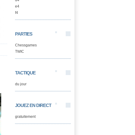
d4
e4
f4
PARTIES
Chessgames
TWIC
TACTIQUE
du jour
JOUEZ EN DIRECT
gratuitement