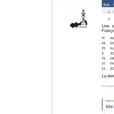
Ech.
1
2
Une s
Françoi
Pl
N
44
GO
25
AU
4
ZO
76
DI
57
FA
51
ZO
La der
|
Comment
merc
88e