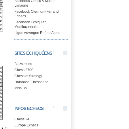
Facebook Check & Mat en
Limagne
Facebook Clermont-Ferrand
Échecs
Facebook Échiquier
Montluçonnais
Ligue Auvergne Rhône Alpes
SITES ÉCHIQUÉENS
Blitzstream
Chess 2700
Chess et Strategy
Database Chessbase
Miss Boll
INFOS ECHECS
Chess 24
Europe Echecs
-Luc