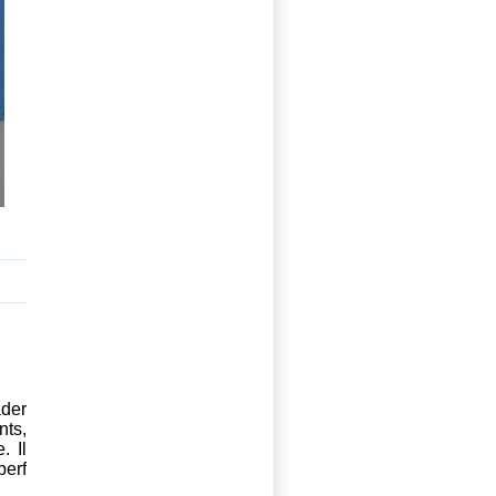
ader
nts,
. Il
perf