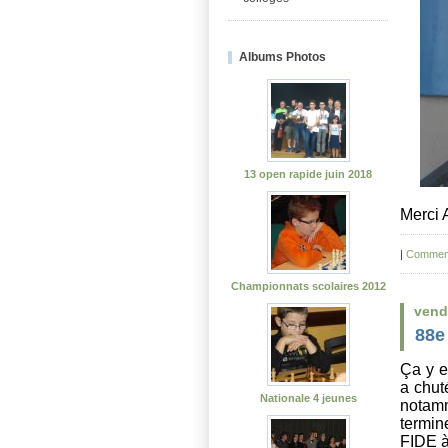
Albums Photos
13 open rapide juin 2018
Merci 
|
Comment
Championnats scolaires 2012
vend
88e
Ça
y e
a chut
Nationale 4 jeunes
notamm
termin
FIDE à