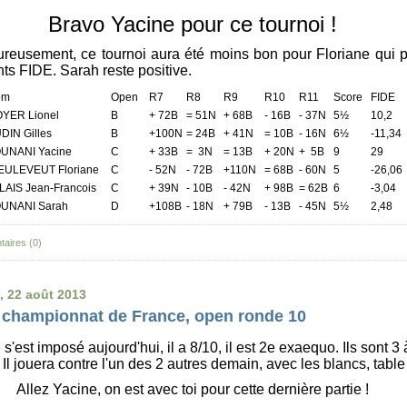
Bravo Yacine pour ce tournoi !
reusement, ce tournoi aura été moins bon pour Floriane qui 
nts FIDE. Sarah reste positive.
om
Open
R7
R8
R9
R10
R11
Score
FIDE
YER Lionel
B
+ 72B
= 51N
+ 68B
- 16B
- 37N
5½
10,2
DIN Gilles
B
+100N
= 24B
+ 41N
= 10B
- 16N
6½
-11,34
UNANI Yacine
C
+ 33B
= 3N
= 13B
+ 20N
+ 5B
9
29
EULEVEUT Floriane
C
- 52N
- 72B
+110N
= 68B
- 60N
5
-26,06
LAIS Jean-Francois
C
+ 39N
- 10B
- 42N
+ 98B
= 62B
6
-3,04
UNANI Sarah
D
+108B
- 18N
+ 79B
- 13B
- 45N
5½
2,48
aires (0)
, 22 août 2013
 championnat de France, open ronde 10
s'est imposé aujourd'hui, il a 8/10, il est 2e exaequo. Ils sont 3 
 Il jouera contre l'un des 2 autres demain, avec les blancs, table
Allez Yacine, on est avec toi pour cette dernière partie !