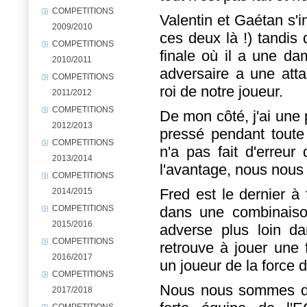
COMPETITIONS
Valentin et Gaétan s'
2009/2010
ces deux là !) tandis 
COMPETITIONS
finale où il a une d
2010/2011
adversaire a une atta
COMPETITIONS
roi de notre joueur.
2011/2012
COMPETITIONS
De mon côté, j'ai une p
2012/2013
pressé pendant toute
COMPETITIONS
n'a pas fait d'erreur
2013/2014
l'avantage, nous nous 
COMPETITIONS
Fred est le dernier à f
2014/2015
COMPETITIONS
dans une combinaiso
2015/2016
adverse plus loin da
COMPETITIONS
retrouve à jouer une 
2016/2017
un joueur de la force 
COMPETITIONS
Nous nous sommes don
2017/2018
COMPETITIONS