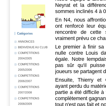
Neyrat et la différe
sommes inclinés 4 à 0 
En N4, nous affrontio
ont renforcé leur éq
rencontre de cette 
Catégories
vraiment prévu ce ch
ANNONCES
Le premier à finir sa 
BIENVENUE AU CLUB
nulle contre Louis d
COMPETITIONS
égale. Notre lempdai
2004/2005
pas sûr qu'il puisse
COMPETITIONS
2005/2006
joueurs se partagent d
COMPETITIONS
Ensuite, Thierry et 
2006/2007
ayant perdu du matériel
COMPETITIONS
partie a été difficile
2007/2008
complètement gagnant 
COMPETITIONS
tout n'est pas fait e
2008/2009