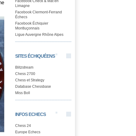
Facebook Check & Mat en
ême
Limagne
Facebook Clermont-Ferrand
Échecs
Facebook Échiquier
Montluçonnais
Ligue Auvergne Rhône Alpes
SITES ÉCHIQUÉENS
Blitzstream
Chess 2700
Chess et Strategy
Database Chessbase
Miss Boll
INFOS ECHECS
Chess 24
Europe Echecs