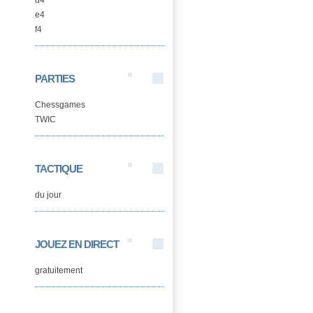
d4
e4
f4
PARTIES
Chessgames
TWIC
TACTIQUE
du jour
JOUEZ EN DIRECT
gratuitement