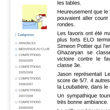
les tables.
Heureusement que le t
pouvaient aller courir
rondes.
Les favoris ont été m
Catégories
plus forts ELO termi
ANNONCES
Simeon Pottier qui l'
BIENVENUE AU CLUB
Ghazaryan se class
COMPETITIONS
victoire contre le f
2004/2005
classe 3e.
COMPETITIONS
2005/2006
Jason représentait L
COMPETITIONS
score de 5/7. 4 autres
2006/2007
la Loubatière, dans l
COMPETITIONS
Un sympathique tourn
2007/2008
très bonne ambiance.
COMPETITIONS
2008/2009